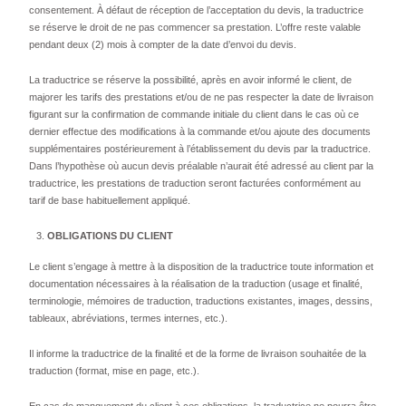
consentement. À défaut de réception de l’acceptation du devis, la traductrice
se réserve le droit de ne pas commencer sa prestation. L’offre reste valable
pendant deux (2) mois à compter de la date d’envoi du devis.
La traductrice se réserve la possibilité, après en avoir informé le client, de
majorer les tarifs des prestations et/ou de ne pas respecter la date de livraison
figurant sur la confirmation de commande initiale du client dans le cas où ce
dernier effectue des modifications à la commande et/ou ajoute des documents
supplémentaires postérieurement à l’établissement du devis par la traductrice.
Dans l’hypothèse où aucun devis préalable n’aurait été adressé au client par la
traductrice, les prestations de traduction seront facturées conformément au
tarif de base habituellement appliqué.
OBLIGATIONS DU CLIENT
Le client s’engage à mettre à la disposition de la traductrice toute information et
documentation nécessaires à la réalisation de la traduction (usage et finalité,
terminologie, mémoires de traduction, traductions existantes, images, dessins,
tableaux, abréviations, termes internes, etc.).
Il informe la traductrice de la finalité et de la forme de livraison souhaitée de la
traduction (format, mise en page, etc.).