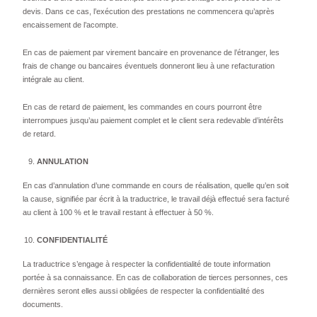
devis. Dans ce cas, l’exécution des prestations ne commencera qu’après
encaissement de l’acompte.
En cas de paiement par virement bancaire en provenance de l’étranger, les
frais de change ou bancaires éventuels donneront lieu à une refacturation
intégrale au client.
En cas de retard de paiement, les commandes en cours pourront être
interrompues jusqu’au paiement complet et le client sera redevable d’intérêts
de retard.
ANNULATION
En cas d’annulation d’une commande en cours de réalisation, quelle qu’en soit
la cause, signifiée par écrit à la traductrice, le travail déjà effectué sera facturé
au client à 100 % et le travail restant à effectuer à 50 %.
CONFIDENTIALITÉ
La traductrice s’engage à respecter la confidentialité de toute information
portée à sa connaissance. En cas de collaboration de tierces personnes, ces
dernières seront elles aussi obligées de respecter la confidentialité des
documents.