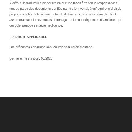
À défaut, la traductrice ne pourra en aucune façon être tenue responsable si
tout ou partie des documents confiés par le client venait à enfreindre le droit de
propriété intellectuelle ou tout autre droit d’un tiers. Le cas échéant, le client
assumerait seul les éventuels dommages et les conséquences financières qui
découleraient de sa seule négligence.
DROIT APPLICABLE
Les présentes conditions sont soumises au droit allemand.
Dernière mise à jour : 03/2023