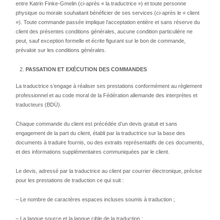
entre Katrin Finke-Gmelin (ci-après « la traductrice ») et toute personne
physique ou morale souhaitant bénéficier de ses services (ci-après le « client
»). Toute commande passée implique l’acceptation entière et sans réserve du
client des présentes conditions générales, aucune condition particulière ne
peut, sauf exception formelle et écrite figurant sur le bon de commande,
prévaloir sur les conditions générales.
PASSATION ET EXÉCUTION DES COMMANDES
La traductrice s’engage à réaliser ses prestations conformément au règlement
professionnel et au code moral de la Fédération allemande des interprètes et
traducteurs (BDÜ).
Chaque commande du client est précédée d’un devis gratuit et sans
engagement de la part du client, établi par la traductrice sur la base des
documents à traduire fournis, ou des extraits représentatifs de ces documents,
et des informations supplémentaires communiquées par le client.
Le devis, adressé par la traductrice au client par courrier électronique, précise
pour les prestations de traduction ce qui suit :
– Le nombre de caractères espaces incluses soumis à traduction ;
– La langue source et la langue cible de la traduction ;