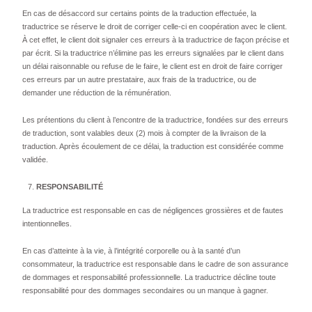
En cas de désaccord sur certains points de la traduction effectuée, la
traductrice se réserve le droit de corriger celle-ci en coopération avec le client.
À cet effet, le client doit signaler ces erreurs à la traductrice de façon précise et
par écrit. Si la traductrice n’élimine pas les erreurs signalées par le client dans
un délai raisonnable ou refuse de le faire, le client est en droit de faire corriger
ces erreurs par un autre prestataire, aux frais de la traductrice, ou de
demander une réduction de la rémunération.
Les prétentions du client à l’encontre de la traductrice, fondées sur des erreurs
de traduction, sont valables deux (2) mois à compter de la livraison de la
traduction. Après écoulement de ce délai, la traduction est considérée comme
validée.
RESPONSABILITÉ
La traductrice est responsable en cas de négligences grossières et de fautes
intentionnelles.
En cas d’atteinte à la vie, à l’intégrité corporelle ou à la santé d’un
consommateur, la traductrice est responsable dans le cadre de son assurance
de dommages et responsabilité professionnelle. La traductrice décline toute
responsabilité pour des dommages secondaires ou un manque à gagner.