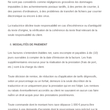
Ne sont pas considérés comme négligences grossières les dommages
imputables à des acheminements postaux tardifs, à des pertes de courrier, à
des pannes d’ordinateurs, à des problèmes de transfert de fichiers par courrier
électronique ou encore à des virus.
La traductrice décline toute responsabilité en cas d’incohérence ou d’ambiguïté
du texte d’origine, la vérification de la cohérence du texte final relevant de la
seule responsabilité du client.
MODALITÉS DE PAIEMENT
Les factures s’entendent établies net, sans escompte et payables à dix (10)
jours ouvrables à compter de la date d’émission de la facture. Les frais
supplémentaires encourus pour la réalisation de la prestation (frais de port,
etc.) sont à la charge du client.
Toute décision de remise, de réduction ou d’application de tarifs dégressifs,
selon un pourcentage ou un forfait, demeure à la seule discrétion de la
traductrice et ce uniquement pour la prestation qui en est l’objet. Les remises
ou rabais éventuellement accordés au client ne sauraient en aucun cas faire
naître un droit acquis pour des prestations postérieures.
Toute commande dont le montant hors taxe dépasse 1 000 € pourra être
soumise à une demande d’acompte dont le pourcentage sera précisé sur le