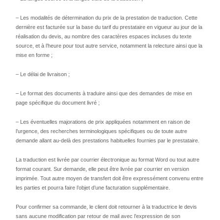
– Les modalités de détermination du prix de la prestation de traduction. Cette
dernière est facturée sur la base du tarif du prestataire en vigueur au jour de la
réalisation du devis, au nombre des caractères espaces incluses du texte
source, et à l’heure pour tout autre service, notamment la relecture ainsi que la
mise en forme ;
– Le délai de livraison ;
– Le format des documents à traduire ainsi que des demandes de mise en
page spécifique du document livré ;
– Les éventuelles majorations de prix appliquées notamment en raison de
l’urgence, des recherches terminologiques spécifiques ou de toute autre
demande allant au-delà des prestations habituelles fournies par le prestataire.
La traduction est livrée par courrier électronique au format Word ou tout autre
format courant. Sur demande, elle peut être livrée par courrier en version
imprimée. Tout autre moyen de transfert doit être expressément convenu entre
les parties et pourra faire l’objet d’une facturation supplémentaire.
Pour confirmer sa commande, le client doit retourner à la traductrice le devis
sans aucune modification par retour de mail avec l’expression de son