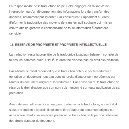
La responsabilité de la traductrice ne peut être engagée en raison d’une
interception ou d’un détournement des informations lors du transfert des
données, notamment par Internet. Par conséquent, il appartient au client
d’informer la traductrice des moyens de transfert qu’il souhaite voir mis en
œuvre afin de garantir la confidentialité de toute information à caractère
sensible.
RÉSERVE DE PROPRIÉTÉ ET PROPRIÉTÉ INTELLECTUELLE
La traduction reste la propriété de la traductrice jusqu’au règlement complet de
toutes les sommes dues. D’ici-là, le client ne dispose pas du droit d’exploitation.
Par ailleurs, le client reconnaît que la traduction obtenue par la traductrice
constitue un document nouveau dont les droits d’auteur sont co-détenus par
l’auteur du document original et la traductrice. Par conséquent, la traductrice se
réserve le droit d’exiger que son nom soit mentionné sur toute publication de sa
prestation.
Avant de soumettre un document pour traduction à la traductrice, le client doit
s’assurer qu’il en a le droit. Il doit donc être l’auteur du document original ou
avoir obtenu l’autorisation écrite préalable de traduction de la part du détenteur
des droits d’auteur du document.