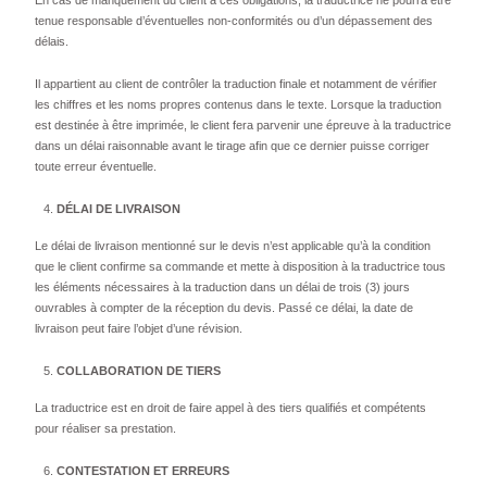
En cas de manquement du client à ces obligations, la traductrice ne pourra être
tenue responsable d’éventuelles non-conformités ou d’un dépassement des
délais.
Il appartient au client de contrôler la traduction finale et notamment de vérifier
les chiffres et les noms propres contenus dans le texte. Lorsque la traduction
est destinée à être imprimée, le client fera parvenir une épreuve à la traductrice
dans un délai raisonnable avant le tirage afin que ce dernier puisse corriger
toute erreur éventuelle.
DÉLAI DE LIVRAISON
Le délai de livraison mentionné sur le devis n’est applicable qu’à la condition
que le client confirme sa commande et mette à disposition à la traductrice tous
les éléments nécessaires à la traduction dans un délai de trois (3) jours
ouvrables à compter de la réception du devis. Passé ce délai, la date de
livraison peut faire l’objet d’une révision.
COLLABORATION DE TIERS
La traductrice est en droit de faire appel à des tiers qualifiés et compétents
pour réaliser sa prestation.
CONTESTATION ET ERREURS