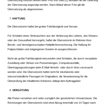
Übersetzung müssen binnen einer Frist von zwei (2) Monaten ab der Lieferung
der Übersetzung angezeigt werden. Nach Ablauf dieser Frist gilt die
Übersetzung als abgenommen.
HAFTUNG
Die Übersetzerin haftet bei grober Fahrlässigkeit und Vorsatz.
Für Schäden eines Verbrauchers aus der Verletzung des Lebens, des Körpers
oder der Gesundheit hervorgeht, haftet die Übersetzerin im Rahmen ihrer
Berufs- und Vermögensschaden-Haftpflichtversicherung. Die Haftung für
Folgeschäden und ent­gangenen Gewinn ist ausgeschlossen.
Nicht als grobe Fahrlässigkeit einzustufen sind Schäden, die durch verspätete
Zustellung oder Verlust von Postsendungen, Computerausfälle,
Übertragungsstörungen beim E-Mail-Verkehr oder durch Viren verursacht
worden sind. Die Übersetzerin haftet nicht für inkohärente oder
missverständliche Passagen im Originaltext, die Verantwortung für die
Überprüfung der inhaltlichen Kohärenz obliegt dem Auftraggeber.
VERGÜTUNG
Alle Preise verstehen sich netto zuzüglich der gesetzlichen Umsatzsteuer. Die
Rechnungen der Übersetzerin sind ohne Abzug innerhalb von 14 Tagen nach